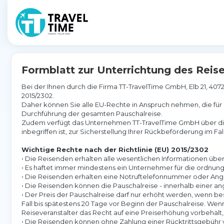
Formblatt zur Unterrichtung des Reise
Bei der Ihnen durch die Firma TT-TravelTime GmbH, Elb 21, 407
2015/2302.
Daher können Sie alle EU-Rechte in Anspruch nehmen, die fü
Durchführung der gesamten Pauschalreise.
Zudem verfügt das Unternehmen TT-TravelTime GmbH über die g
inbegriffen ist, zur Sicherstellung Ihrer Rückbeförderung im Fall
Wichtige Rechte nach der Richtlinie (EU) 2015/2302
• Die Reisenden erhalten alle wesentlichen Informationen über
• Es haftet immer mindestens ein Unternehmer für die ordnung
• Die Reisenden erhalten eine Notruftelefonnummer oder Anga
• Die Reisenden können die Pauschalreise - innerhalb einer a
• Der Preis der Pauschalreise darf nur erhöht werden, wenn be
Fall bis spätestens 20 Tage vor Beginn der Pauschalreise. We
Reiseveranstalter das Recht auf eine Preiserhöhung vorbehält
• Die Reisenden können ohne Zahlung einer Rücktrittsgebühr v