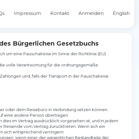
Qs
Impressum
Kontakt
Anmelden
English
a des Bürgerlichen Gesetzbuchs
h um eine Pauschalreise im Sinne der Richtlinie (EU)
die volle Verantwortung für die ordnungsgemäße
lungen und, falls der Transport in der Pauschalreise
lter oder dem Reisebüro in Verbindung setzen können.
auf eine andere Person übertragen.
 dies im Vertrag ausdrücklich vorgesehen ist, und in jedem
er Reisende vom Vertrag zurücktreten. Wenn sich ein
en sich entsprechend verringern.
hlungen, wenn einer der wesentlichen Bestandteile der