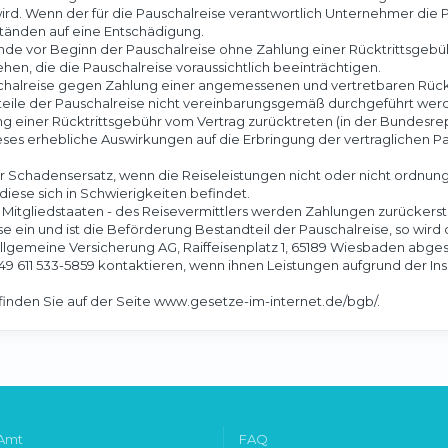
rd. Wenn der für die Pauschalreise verantwortlich Unternehmer die P
tänden auf eine Entschädigung.
nde vor Beginn der Pauschalreise ohne Zahlung einer Rücktrittsgebü
, die die Pauschalreise voraussichtlich beeinträchtigen.
chalreise gegen Zahlung einer angemessenen und vertretbaren Rückt
dteile der Pauschalreise nicht vereinbarungsgemäß durchgeführt 
 einer Rücktrittsgebühr vom Vertrag zurücktreten (in der Bundesrep
s erhebliche Auswirkungen auf die Erbringung der vertraglichen Pau
er Schadensersatz, wenn die Reiseleistungen nicht oder nicht ordn
diese sich in Schwierigkeiten befindet.
en Mitgliedstaaten - des Reisevermittlers werden Zahlungen zurückerstat
se ein und ist die Beförderung Bestandteil der Pauschalreise, so wir
llgemeine Versicherung AG, Raiffeisenplatz 1, 65189 Wiesbaden abg
: +49 611 533-5859 kontaktieren, wenn ihnen Leistungen aufgrund der 
inden Sie auf der Seite www.gesetze-im-internet.de/bgb/.
 Amt
FAQ