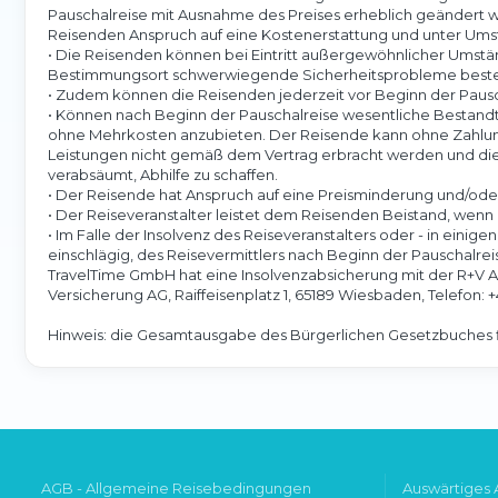
Pauschalreise mit Ausnahme des Preises erheblich geändert wi
Reisenden Anspruch auf eine Kostenerstattung und unter Ums
• Die Reisenden können bei Eintritt außergewöhnlicher Umstä
Bestimmungsort schwerwiegende Sicherheitsprobleme bestehen
• Zudem können die Reisenden jederzeit vor Beginn der Paus
• Können nach Beginn der Pauschalreise wesentliche Bestan
ohne Mehrkosten anzubieten. Der Reisende kann ohne Zahlung
Leistungen nicht gemäß dem Vertrag erbracht werden und diese
verabsäumt, Abhilfe zu schaffen.
• Der Reisende hat Anspruch auf eine Preisminderung und/od
• Der Reiseveranstalter leistet dem Reisenden Beistand, wenn 
• Im Falle der Insolvenz des Reiseveranstalters oder - in einig
einschlägig, des Reisevermittlers nach Beginn der Pauschalrei
TravelTime GmbH hat eine Insolvenzabsicherung mit der R+V A
Versicherung AG, Raiffeisenplatz 1, 65189 Wiesbaden, Telefon
Hinweis: die Gesamtausgabe des Bürgerlichen Gesetzbuches f
AGB - Allgemeine Reisebedingungen
Auswärtiges