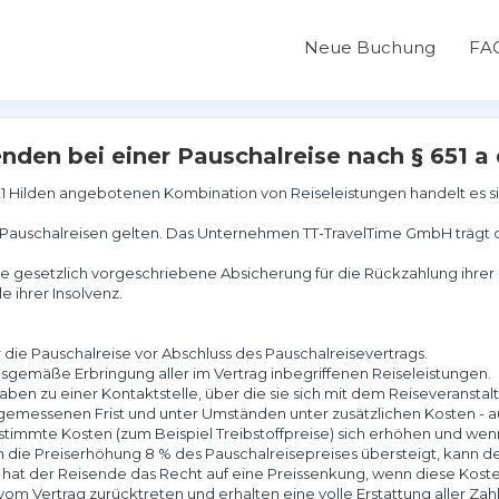
Neue Buchung
FA
nden bei einer Pauschalreise nach § 651 
21 Hilden angebotenen Kombination von Reiseleistungen handelt es sic
r Pauschalreisen gelten. Das Unternehmen TT-TravelTime GmbH trägt 
esetzlich vorgeschriebene Absicherung für die Rückzahlung ihrer Zah
e ihrer Insolvenz.
 die Pauschalreise vor Abschluss des Pauschalreisevertrags.
sgemäße Erbringung aller im Vertrag inbegriffenen Reiseleistungen.
ben zu einer Kontaktstelle, über die sie sich mit dem Reiseveransta
ngemessenen Frist und unter Umständen unter zusätzlichen Kosten - 
stimmte Kosten (zum Beispiel Treibstoffpreise) sich erhöhen und wenn
nn die Preiserhöhung 8 % des Pauschalreisepreises übersteigt, kann d
, hat der Reisende das Recht auf eine Preissenkung, wenn diese Kost
om Vertrag zurücktreten und erhalten eine volle Erstattung aller Za