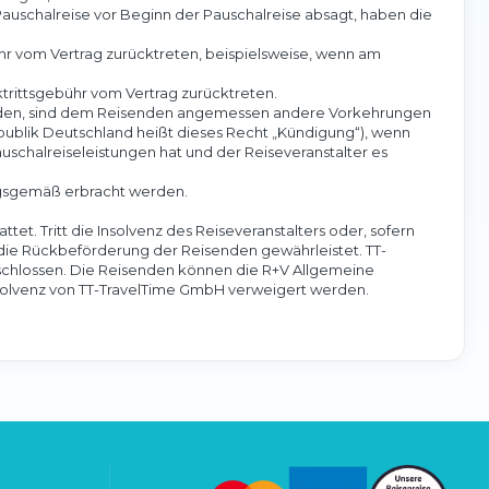
auschalreise vor Beginn der Pauschalreise absagt, haben die
hr vom Vertrag zurücktreten, beispielsweise, wenn am
rittsgebühr vom Vertrag zurücktreten.
werden, sind dem Reisenden angemessen andere Vorkehrungen
ublik Deutschland heißt dieses Recht „Kündigung“), wenn
schalreiseleistungen hat und der Reiseveranstalter es
ungsgemäß erbracht werden.
tet. Tritt die Insolvenz des Reiseveranstalters oder, sofern
d die Rückbeförderung der Reisenden gewährleistet. TT-
eschlossen. Die Reisenden können die R+V Allgemeine
Insolvenz von TT-TravelTime GmbH verweigert werden.