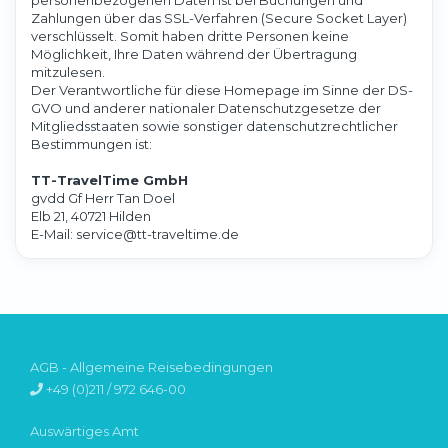
personenbezogenen Daten ist bei Buchungen und
Zahlungen über das SSL-Verfahren (Secure Socket Layer)
verschlüsselt. Somit haben dritte Personen keine
Möglichkeit, Ihre Daten während der Übertragung
mitzulesen.
Der Verantwortliche für diese Homepage im Sinne der DS-
GVO und anderer nationaler Datenschutzgesetze der
Mitgliedsstaaten sowie sonstiger datenschutzrechtlicher
Bestimmungen ist:
TT-TravelTime GmbH
gvdd Gf Herr Tan Doel
Elb 21, 40721 Hilden
E-Mail: service@tt-traveltime.de
AGB - Allgemeine Reisebedingungen
+49 (0)211 / 972 646-00
Auswärtiges Amt