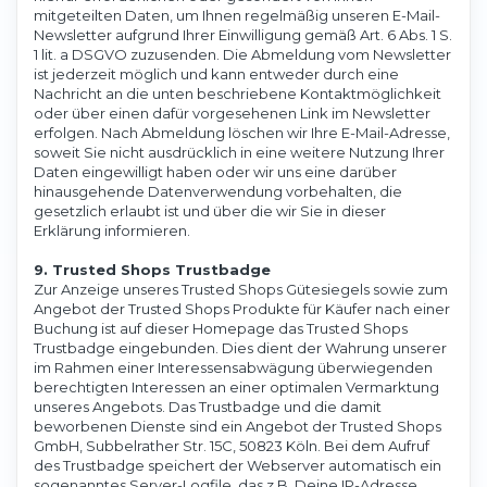
mitgeteilten Daten, um Ihnen regelmäßig unseren E-Mail-
Newsletter aufgrund Ihrer Einwilligung gemäß Art. 6 Abs. 1 S.
1 lit. a DSGVO zuzusenden. Die Abmeldung vom Newsletter
ist jederzeit möglich und kann entweder durch eine
Nachricht an die unten beschriebene Kontaktmöglichkeit
oder über einen dafür vorgesehenen Link im Newsletter
erfolgen. Nach Abmeldung löschen wir Ihre E-Mail-Adresse,
soweit Sie nicht ausdrücklich in eine weitere Nutzung Ihrer
Daten eingewilligt haben oder wir uns eine darüber
hinausgehende Datenverwendung vorbehalten, die
gesetzlich erlaubt ist und über die wir Sie in dieser
Erklärung informieren.
9. Trusted Shops Trustbadge
Zur Anzeige unseres Trusted Shops Gütesiegels sowie zum
Angebot der Trusted Shops Produkte für Käufer nach einer
Buchung ist auf dieser Homepage das Trusted Shops
Trustbadge eingebunden. Dies dient der Wahrung unserer
im Rahmen einer Interessensabwägung überwiegenden
berechtigten Interessen an einer optimalen Vermarktung
unseres Angebots. Das Trustbadge und die damit
beworbenen Dienste sind ein Angebot der Trusted Shops
GmbH, Subbelrather Str. 15C, 50823 Köln. Bei dem Aufruf
des Trustbadge speichert der Webserver automatisch ein
sogenanntes Server-Logfile, das z.B. Deine IP-Adresse,