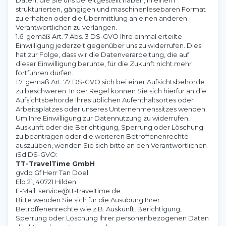
Daten, die Sie uns bereitgestellt haben, in einem
strukturierten, gängigen und maschinenlesebaren Format
zu erhalten oder die Übermittlung an einen anderen
Verantwortlichen zu verlangen.
1.6. gemäß Art. 7 Abs. 3 DS-GVO Ihre einmal erteilte
Einwilligung jederzeit gegenüber uns zu widerrufen. Dies
hat zur Folge, dass wir die Datenverarbeitung, die auf
dieser Einwilligung beruhte, für die Zukunft nicht mehr
fortführen dürfen.
1.7. gemäß Art. 77 DS-GVO sich bei einer Aufsichtsbehörde
zu beschweren. In der Regel können Sie sich hierfür an die
Aufsichtsbehörde Ihres üblichen Aufenthaltsortes oder
Arbeitsplatzes oder unseres Unternehmenssitzes wenden.
Um Ihre Einwilligung zur Datennutzung zu widerrufen,
Auskunft oder die Berichtigung, Sperrung oder Löschung
zu beantragen oder die weiteren Betroffenenrechte
auszuüben, wenden Sie sich bitte an den Verantwortlichen
iSd DS-GVO:
TT-TravelTime GmbH
gvdd Gf Herr Tan Doel
Elb 21, 40721 Hilden
E-Mail: service@tt-traveltime.de
Bitte wenden Sie sich für die Ausübung Ihrer
Betroffenenrechte wie z.B. Auskunft, Berichtigung,
Sperrung oder Löschung Ihrer personenbezogenen Daten