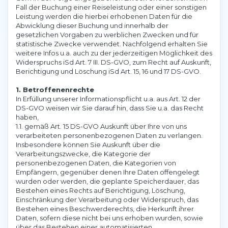
Fall der Buchung einer Reiseleistung oder einer sonstigen
Leistung werden die hierbei erhobenen Daten für die
Abwicklung dieser Buchung und innerhalb der
gesetzlichen Vorgaben zu werblichen Zwecken und für
statistische Zwecke verwendet. Nachfolgend erhalten Sie
weitere Infos u.a. auch zu der jederzeitigen Möglichkeit des
Widerspruchs iSd Art. 7 III. DS-GVO, zum Recht auf Auskunft,
Berichtigung und Löschung iSd Art. 15, 16 und 17 DS-GVO.
1. Betroffenenrechte
In Erfüllung unserer Informationspflicht u.a. aus Art. 12 der
DS-GVO weisen wir Sie darauf hin, dass Sie u.a. das Recht
haben,
1.1. gemäß Art. 15 DS-GVO Auskunft über Ihre von uns
verarbeiteten personenbezogenen Daten zu verlangen.
Insbesondere können Sie Auskunft über die
Verarbeitungszwecke, die Kategorie der
personenbezogenen Daten, die Kategorien von
Empfängern, gegenüber denen Ihre Daten offengelegt
wurden oder werden, die geplante Speicherdauer, das
Bestehen eines Rechts auf Berichtigung, Löschung,
Einschränkung der Verarbeitung oder Widerspruch, das
Bestehen eines Beschwerderechts, die Herkunft ihrer
Daten, sofern diese nicht bei uns erhoben wurden, sowie
über das Bestehen einer automatisierten